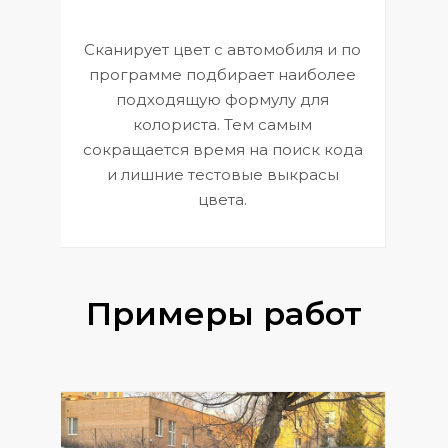
Сканирует цвет с автомобиля и по
П
программе подбирает наиболее
к
э
подходящую формулу для
 и
В
колориста. Тем самым
сокращается время на поиск кода
и лишние тестовые выкрасы
цвета.
Примеры работ