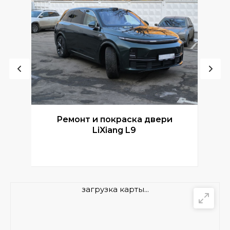
Ремонт и покраска двери
Р
LiXiang L9
загрузка карты...