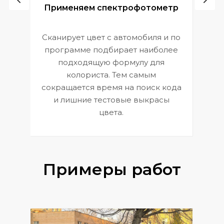
ой
Применяем спектрофотометр
Сканирует цвет с автомобиля и по
П
программе подбирает наиболее
к
э
подходящую формулу для
 и
В
колориста. Тем самым
сокращается время на поиск кода
и лишние тестовые выкрасы
цвета.
Примеры работ