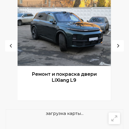
Ремонт и покраска двери
Р
LiXiang L9
загрузка карты...