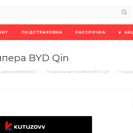
ОНТ
ПОДСТРАХОВКА
РАССРОЧКА
АК
мпера BYD Qin
—
—
а автомобиля BYD
Покраска автомобиля BYD Qin
Покра