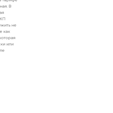
ная. В
ая
ЛКП
ужить не
е как
которая
ски или
ле