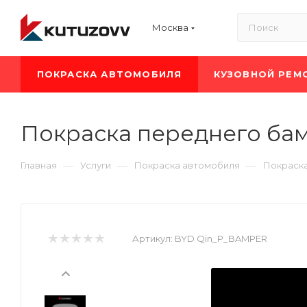
Москва
ПОКРАСКА АВТОМОБИЛЯ
КУЗОВНОЙ РЕМ
Покраска переднего ба
—
—
—
Главная
Услуги
Покраска автомобиля
Покраск
Артикул:
BYD Qin_P_BAMPER