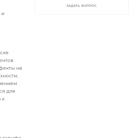
ЗАДАТЬ ВОПРОС
 и
ске
ентов
ефекты на
хности,
нением
ся для
 к
в тарифе