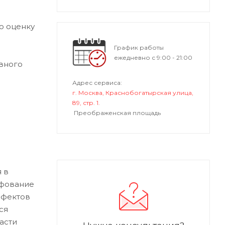
ю оценку
График работы
ежедневно с 9:00 - 21:00
вного
Адрес сервиса:
г. Москва, Краснобогатырская улица,
89, стр. 1.
Преображенская площадь
 в
ифование
ефектов
ся
асти