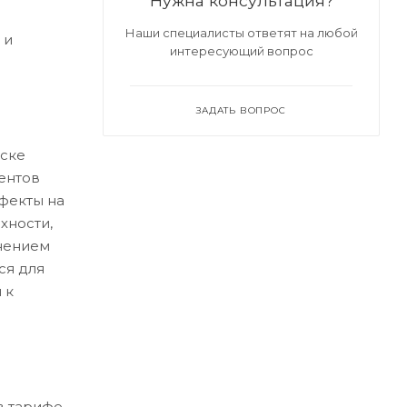
Нужна консультация?
Наши специалисты ответят на любой
 и
интересующий вопрос
ЗАДАТЬ ВОПРОС
ске
ентов
ефекты на
хности,
нением
ся для
 к
в тарифе