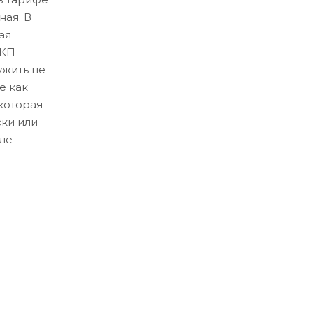
ная. В
ая
ЛКП
ужить не
е как
которая
ски или
ле