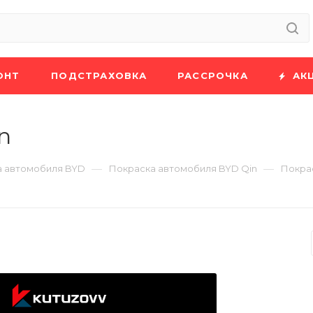
ОНТ
ПОДСТРАХОВКА
РАССРОЧКА
АК
n
—
—
а автомобиля BYD
Покраска автомобиля BYD Qin
Покра