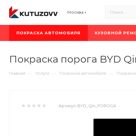
Москва
ПОКРАСКА АВТОМОБИЛЯ
КУЗОВНОЙ РЕМ
Покраска порога BYD Qi
—
—
—
Главная
Услуги
Покраска автомобиля
Покраск
Артикул:
BYD_Qin_POROGA