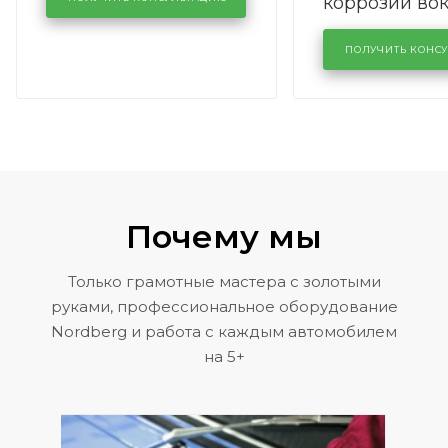
коррозии во
кузовном сервисе
лобового сте
KUTUZOVV
районе задн
ПОЛУЧИТЬ КОНС
Volkswagen 
Почему мы
Только грамотные мастера с золотыми
руками, профессиональное оборудование
Nordberg и работа с каждым автомобилем
на 5+