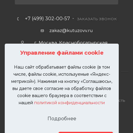
+7 (499) 302-00-57
ЗАКАЗАТЬ ЗВОНОК
zakaz@kutuzovv.ru
г. Москва, Краснобогатырская
улица, 89, стр. 1.
Управление файлами cookie
Наш сайт обрабатывает файлы cookie (в том
числе, файлы cookie, используемые «Яндекс-
метрикой»). Нажимая на кнопку «Соглашаюсь»,
вы даете свое согласие на обработку файлов
2026 © KUTUZOVV | Кузовной ремонт и покраска
cookie вашего браузера в соответствии с
автомобилей. Вся информация на сайте – собственность
нашей
политикой конфиденциальности
ООО "КУТУЗОВВ"
Публикация информации с сайта KUTUZOVV.RU без
Подробнее
разрешения запрещена. Все права защищены.
Почта: zakaz@kutuzovv.ru