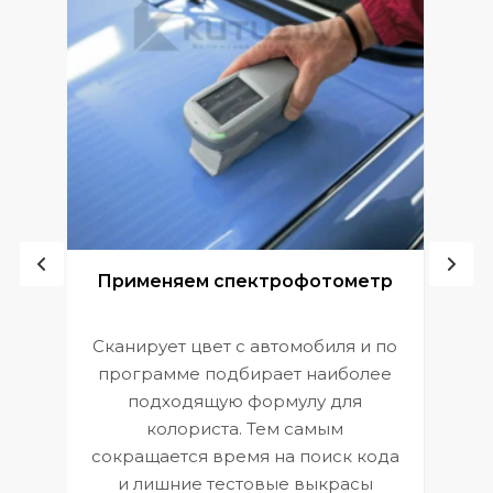
ой
Применяем спектрофотометр
Сканирует цвет с автомобиля и по
П
программе подбирает наиболее
к
э
подходящую формулу для
 и
В
колориста. Тем самым
сокращается время на поиск кода
и лишние тестовые выкрасы