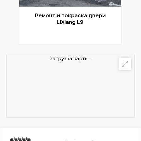
Ремонт и покраска двери
Р
LiXiang L9
загрузка карты...