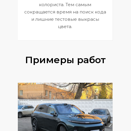
 и
В
колориста. Тем самым
сокращается время на поиск кода
и лишние тестовые выкрасы
цвета.
Примеры работ