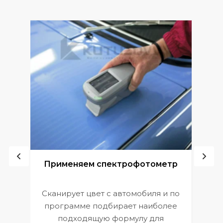
ой
Применяем спектрофотометр
Сканирует цвет с автомобиля и по
П
программе подбирает наиболее
к
э
подходящую формулу для