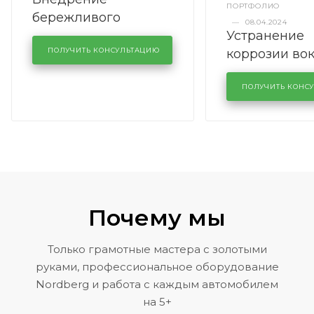
ПОРТФОЛИО
бережливого
—
08.04.2024
Устранение
производства в
коррозии во
кузовном сервисе
ПОЛУЧИТЬ КОНСУЛЬТАЦИЮ
лобового сте
KUTUZOVV
районе задн
ПОЛУЧИТЬ КОНС
Volkswagen 
Почему мы
Только грамотные мастера с золотыми
руками, профессиональное оборудование
Nordberg и работа с каждым автомобилем
на 5+