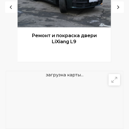
Ремонт и покраска двери
Р
LiXiang L9
загрузка карты...