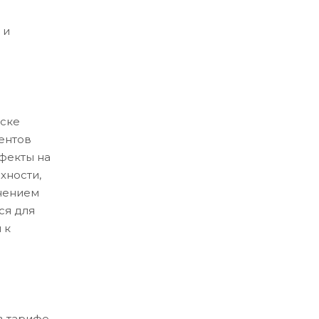
 и
ске
ентов
ефекты на
хности,
нением
ся для
 к
в тарифе