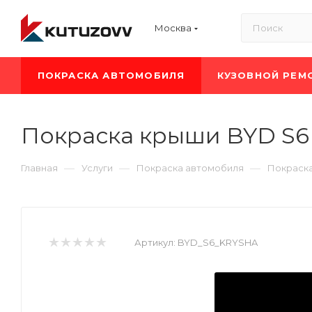
Москва
ПОКРАСКА АВТОМОБИЛЯ
КУЗОВНОЙ РЕМ
Покраска крыши BYD S6
—
—
—
Главная
Услуги
Покраска автомобиля
Покраск
Артикул:
BYD_S6_KRYSHA