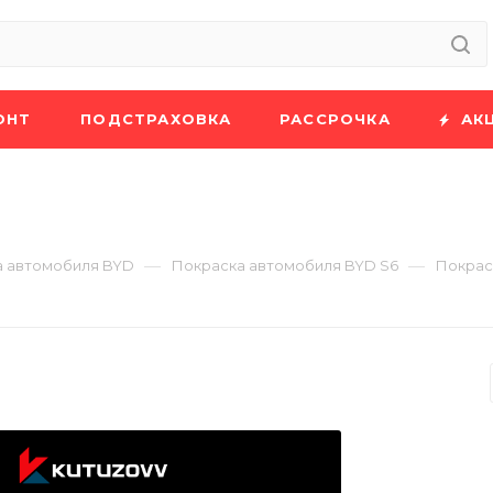
ОНТ
ПОДСТРАХОВКА
РАССРОЧКА
АК
—
—
а автомобиля BYD
Покраска автомобиля BYD S6
Покрас