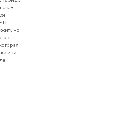
ная. В
ая
ЛКП
ужить не
е как
которая
ски или
ле