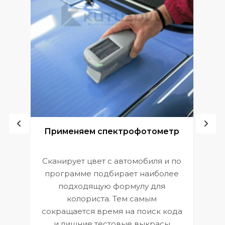
ой
Применяем спектрофотометр
Сканирует цвет с автомобиля и по
П
программе подбирает наиболее
к
э
подходящую формулу для
 и
В
колориста. Тем самым
сокращается время на поиск кода
и лишние тестовые выкрасы