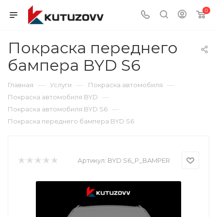
0
Покраска переднего
бампера BYD S6
—
—
—
Главная
Услуги
Покраска автомобиля
—
Покраска автомобиля BYD
—
Покраска автомобиля BYD S6
Покраска переднего бампера BYD S6
Артикул:
BYD S6_P_BAMPER