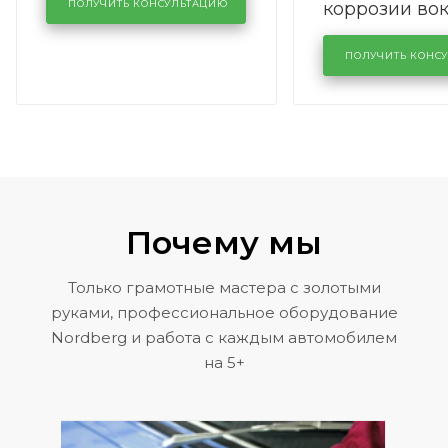
коррозии во
кузовном сервисе
ПОЛУЧИТЬ КОНСУЛЬТАЦИЮ
лобового сте
KUTUZOVV
районе задн
ПОЛУЧИТЬ КОНС
Volkswagen 
Почему мы
Только грамотные мастера с золотыми
руками, профессиональное оборудование
Nordberg и работа с каждым автомобилем
на 5+