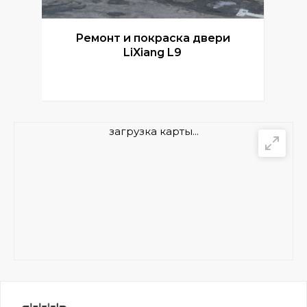
Ремонт и покраска двери
Р
LiXiang L9
загрузка карты...