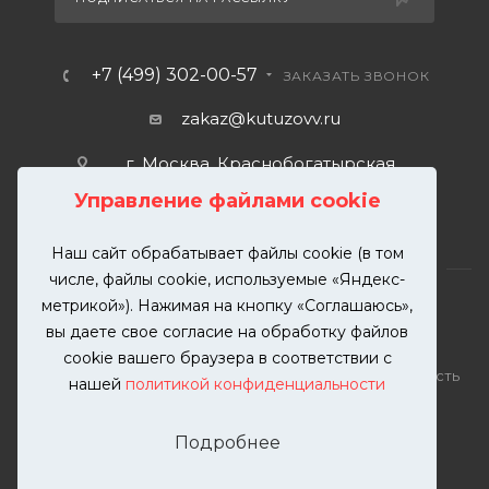
+7 (499) 302-00-57
ЗАКАЗАТЬ ЗВОНОК
zakaz@kutuzovv.ru
г. Москва, Краснобогатырская
улица, 89, стр. 1.
Управление файлами cookie
Наш сайт обрабатывает файлы cookie (в том
числе, файлы cookie, используемые «Яндекс-
метрикой»). Нажимая на кнопку «Соглашаюсь»,
вы даете свое согласие на обработку файлов
2026 © KUTUZOVV | Кузовной ремонт и покраска
cookie вашего браузера в соответствии с
автомобилей. Вся информация на сайте – собственность
нашей
политикой конфиденциальности
ООО "КУТУЗОВВ"
Публикация информации с сайта KUTUZOVV.RU без
Подробнее
разрешения запрещена. Все права защищены.
Почта: zakaz@kutuzovv.ru