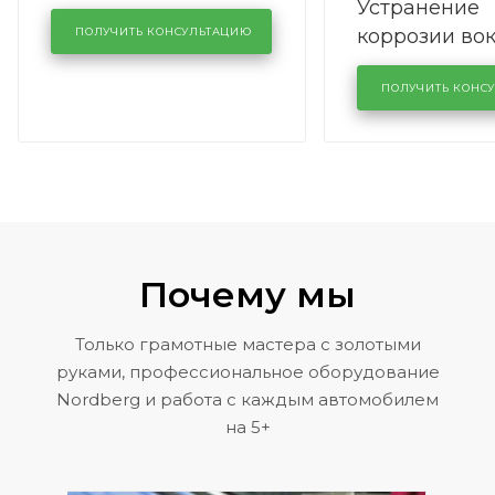
Устранение
производства в
коррозии во
кузовном сервисе
ПОЛУЧИТЬ КОНСУЛЬТАЦИЮ
лобового сте
KUTUZOVV
районе задн
ПОЛУЧИТЬ КОНС
Volkswagen 
Почему мы
Только грамотные мастера с золотыми
руками, профессиональное оборудование
Nordberg и работа с каждым автомобилем
на 5+