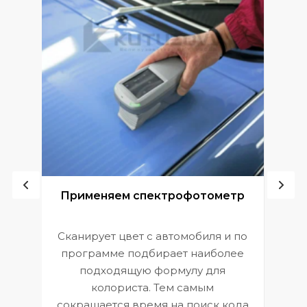
ой
Применяем спектрофотометр
Сканирует цвет с автомобиля и по
П
программе подбирает наиболее
к
э
подходящую формулу для
 и
В
колориста. Тем самым
сокращается время на поиск кода