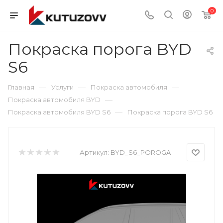
0
Покраска порога BYD
S6
—
—
—
Главная
Услуги
Покраска автомобиля
—
Покраска автомобиля BYD
—
Покраска автомобиля BYD S6
Покраска порога BYD S6
Артикул:
BYD_S6_POROGA