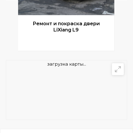
Ремонт и покраска двери
Р
LiXiang L9
загрузка карты...