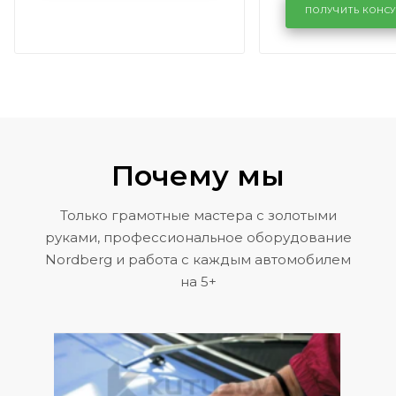
районе задн
ПОЛУЧИТЬ КОНС
Volkswagen 
Почему мы
Только грамотные мастера с золотыми
руками, профессиональное оборудование
Nordberg и работа с каждым автомобилем
на 5+