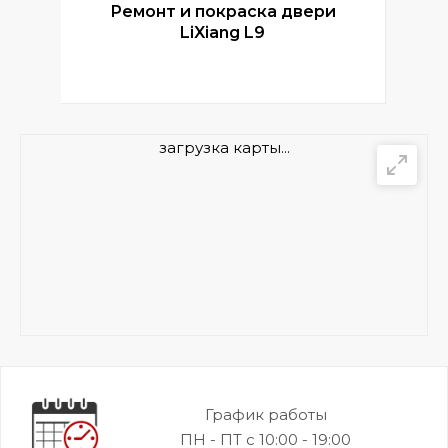
Ремонт и покраска двери
Р
LiXiang L9
загрузка карты...
График работы
ПН - ПТ с 10:00 - 19:00