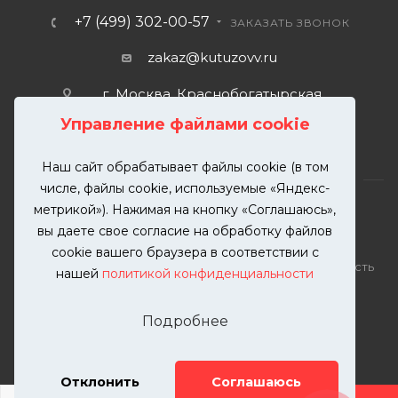
+7 (499) 302-00-57
ЗАКАЗАТЬ ЗВОНОК
zakaz@kutuzovv.ru
г. Москва, Краснобогатырская
улица, 89, стр. 1.
Управление файлами cookie
Наш сайт обрабатывает файлы cookie (в том
числе, файлы cookie, используемые «Яндекс-
метрикой»). Нажимая на кнопку «Соглашаюсь»,
вы даете свое согласие на обработку файлов
2026 © KUTUZOVV | Кузовной ремонт и покраска
cookie вашего браузера в соответствии с
автомобилей. Вся информация на сайте – собственность
нашей
политикой конфиденциальности
ООО "КУТУЗОВВ"
Публикация информации с сайта KUTUZOVV.RU без
Подробнее
разрешения запрещена. Все права защищены.
Почта: zakaz@kutuzovv.ru
Телефон: 8(499)-302-00-57
Отклонить
Соглашаюсь