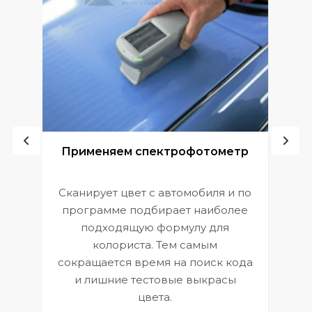
ой
Применяем спектрофотометр
Сканирует цвет с автомобиля и по
П
программе подбирает наиболее
к
э
подходящую формулу для
 и
В
колориста. Тем самым
сокращается время на поиск кода
и лишние тестовые выкрасы
цвета.