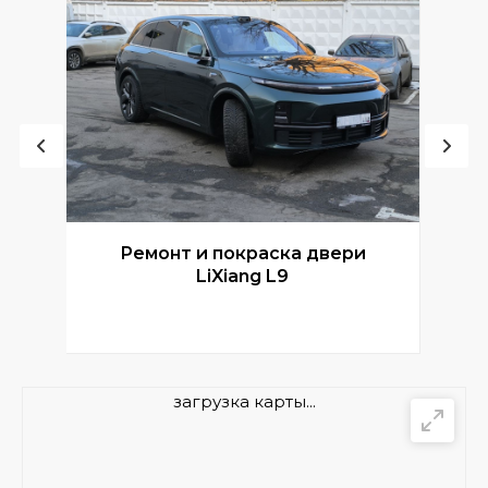
Ремонт и покраска двери
Р
LiXiang L9
загрузка карты...