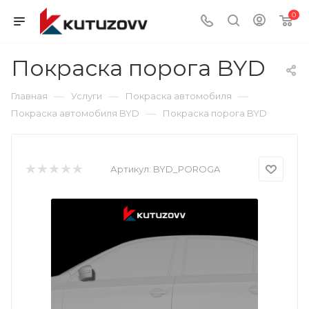
0
Покраска порога BYD
—
—
—
Главная
Услуги
Покраска автомобиля
—
Покраска автомобиля BYD
Покраска порога BYD
Артикул:
BYD_POROGA