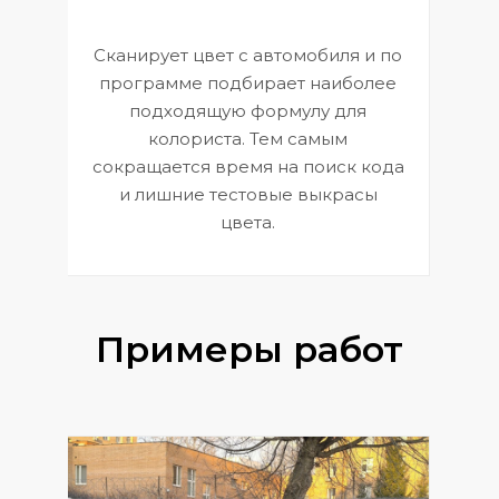
Сканирует цвет с автомобиля и по
П
программе подбирает наиболее
к
э
подходящую формулу для
 и
В
колориста. Тем самым
сокращается время на поиск кода
и лишние тестовые выкрасы
цвета.
Примеры работ