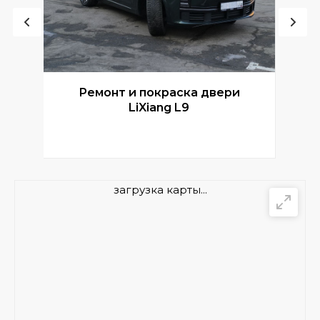
Ремонт и покраска двери
Р
LiXiang L9
загрузка карты...