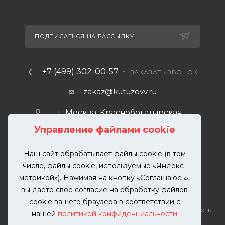
ПОДПИСАТЬСЯ НА РАССЫЛКУ
+7 (499) 302-00-57
ЗАКАЗАТЬ ЗВОНОК
zakaz@kutuzovv.ru
г. Москва, Краснобогатырская
улица, 89, стр. 1.
Управление файлами cookie
Наш сайт обрабатывает файлы cookie (в том
числе, файлы cookie, используемые «Яндекс-
метрикой»). Нажимая на кнопку «Соглашаюсь»,
вы даете свое согласие на обработку файлов
2026 © KUTUZOVV | Кузовной ремонт и покраска
cookie вашего браузера в соответствии с
автомобилей. Вся информация на сайте – собственность
нашей
политикой конфиденциальности
ООО "КУТУЗОВВ"