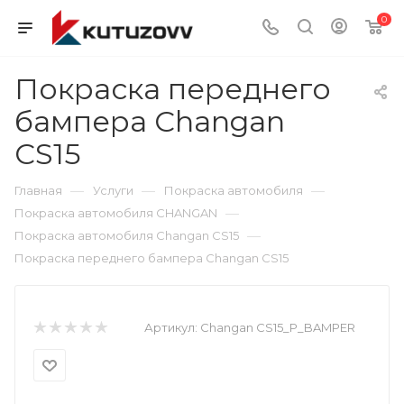
0
Покраска переднего
бампера Changan
CS15
—
—
—
Главная
Услуги
Покраска автомобиля
—
Покраска автомобиля CHANGAN
—
Покраска автомобиля Changan CS15
Покраска переднего бампера Changan CS15
Артикул:
Changan CS15_P_BAMPER