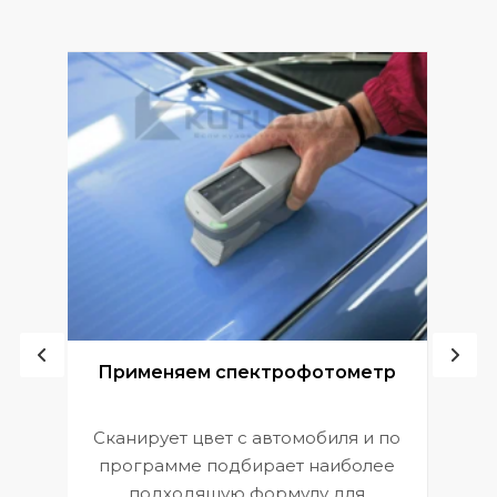
ой
Применяем спектрофотометр
Сканирует цвет с автомобиля и по
П
программе подбирает наиболее
к
э
подходящую формулу для