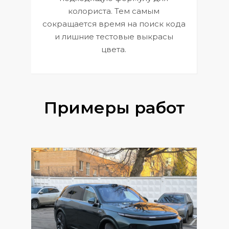
 и
В
колориста. Тем самым
сокращается время на поиск кода
и лишние тестовые выкрасы
цвета.
Примеры работ