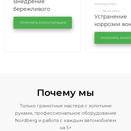
Внедрение
ПОРТФОЛИО
бережливого
—
08.04.2024
Устранение
производства в
коррозии во
кузовном сервисе
ПОЛУЧИТЬ КОНСУЛЬТАЦИЮ
лобового сте
KUTUZOVV
районе задн
ПОЛУЧИТЬ КОНС
Volkswagen 
Почему мы
Только грамотные мастера с золотыми
руками, профессиональное оборудование
Nordberg и работа с каждым автомобилем
на 5+