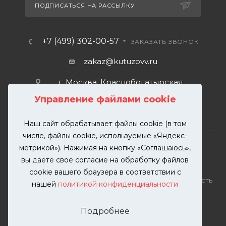
ПОДПИСАТЬСЯ НА РАССЫЛКУ
+7 (499) 302-00-57
ЗАКАЗАТЬ ЗВОНОК
zakaz@kutuzovv.ru
г. Москва, Краснобогатырская
улица, 89, стр. 1.
Управление файлами cookie
Наш сайт обрабатывает файлы cookie (в том
числе, файлы cookie, используемые «Яндекс-
метрикой»). Нажимая на кнопку «Соглашаюсь»,
вы даете свое согласие на обработку файлов
2026 © KUTUZOVV | Кузовной ремонт и покраска
cookie вашего браузера в соответствии с
автомобилей. Вся информация на сайте – собственность
нашей
политикой конфиденциальности
ООО "КУТУЗОВВ"
Публикация информации с сайта KUTUZOVV.RU без
Подробнее
разрешения запрещена. Все права защищены.
Почта: zakaz@kutuzovv.ru