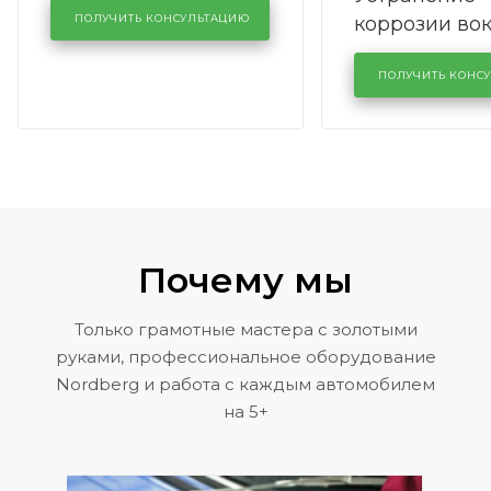
коррозии во
кузовном сервисе
ПОЛУЧИТЬ КОНСУЛЬТАЦИЮ
лобового сте
KUTUZOVV
районе задн
ПОЛУЧИТЬ КОНС
Volkswagen 
Почему мы
Только грамотные мастера с золотыми
руками, профессиональное оборудование
Nordberg и работа с каждым автомобилем
на 5+