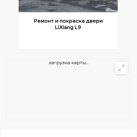
Ремонт и покраска двери
Р
LiXiang L9
загрузка карты...