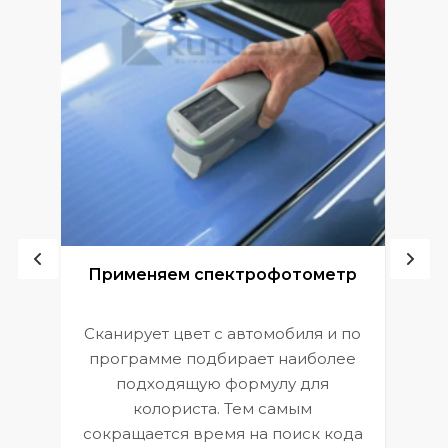
ой
Применяем спектрофотометр
Сканирует цвет с автомобиля и по
П
программе подбирает наиболее
к
э
подходящую формулу для
 и
В
колориста. Тем самым
сокращается время на поиск кода