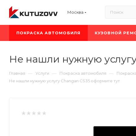
Москва
ПОКРАСКА АВТОМОБИЛЯ
КУЗОВНОЙ РЕМ
Не нашли нужную услугу
—
—
—
Главная
Услуги
Покраска автомобиля
Покраск
Не нашли нужную услугу Changan CS35 оформите тут