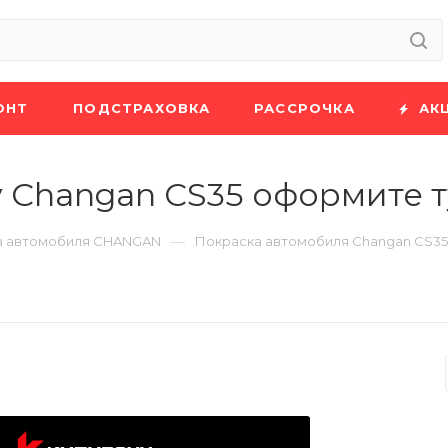
ОНТ
ПОДСТРАХОВКА
РАССРОЧКА
АК
 Changan CS35 оформите т
—
а автомобиля CHANGAN
Покраска автомобиля Changan CS35