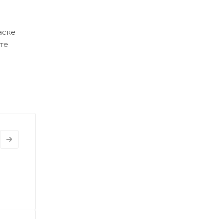
аске
те