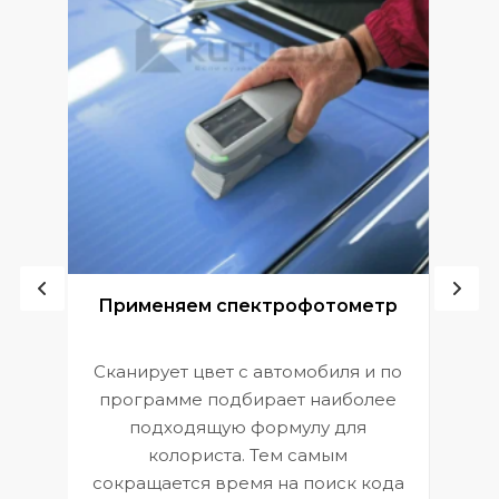
ой
Применяем спектрофотометр
Сканирует цвет с автомобиля и по
П
программе подбирает наиболее
к
э
подходящую формулу для
 и
В
колориста. Тем самым
сокращается время на поиск кода