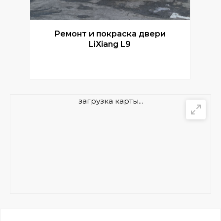
Ремонт и покраска двери
Р
LiXiang L9
загрузка карты...