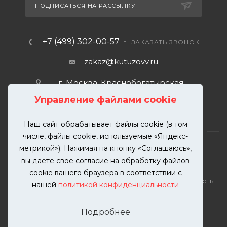
ПОДПИСАТЬСЯ НА РАССЫЛКУ
+7 (499) 302-00-57
ЗАКАЗАТЬ ЗВОНОК
zakaz@kutuzovv.ru
г. Москва, Краснобогатырская
улица, 89, стр. 1.
Управление файлами cookie
Наш сайт обрабатывает файлы cookie (в том
числе, файлы cookie, используемые «Яндекс-
метрикой»). Нажимая на кнопку «Соглашаюсь»,
вы даете свое согласие на обработку файлов
2026 © KUTUZOVV | Кузовной ремонт и покраска
cookie вашего браузера в соответствии с
автомобилей. Вся информация на сайте – собственность
нашей
политикой конфиденциальности
ООО "КУТУЗОВВ"
Публикация информации с сайта KUTUZOVV.RU без
Подробнее
разрешения запрещена. Все права защищены.
Почта: zakaz@kutuzovv.ru