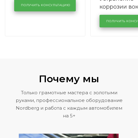
коррозии во
кузовном сервисе
ПОЛУЧИТЬ КОНСУЛЬТАЦИЮ
лобового сте
KUTUZOVV
районе задн
ПОЛУЧИТЬ КОНС
Volkswagen 
Почему мы
Только грамотные мастера с золотыми
руками, профессиональное оборудование
Nordberg и работа с каждым автомобилем
на 5+