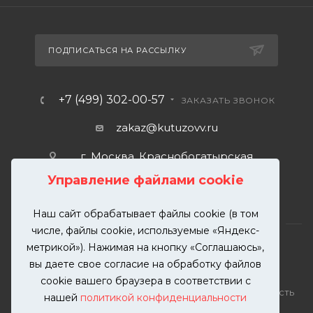
ПОДПИСАТЬСЯ НА РАССЫЛКУ
+7 (499) 302-00-57
ЗАКАЗАТЬ ЗВОНОК
zakaz@kutuzovv.ru
г. Москва, Краснобогатырская
улица, 89, стр. 1.
Управление файлами cookie
Наш сайт обрабатывает файлы cookie (в том
числе, файлы cookie, используемые «Яндекс-
метрикой»). Нажимая на кнопку «Соглашаюсь»,
вы даете свое согласие на обработку файлов
2026 © KUTUZOVV | Кузовной ремонт и покраска
cookie вашего браузера в соответствии с
автомобилей. Вся информация на сайте – собственность
нашей
политикой конфиденциальности
ООО "КУТУЗОВВ"