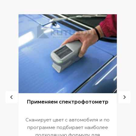
ой
Применяем спектрофотометр
Сканирует цвет с автомобиля и по
П
программе подбирает наиболее
к
э
подходящую формулу для