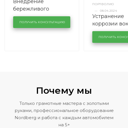
Внедрение
ПОРТФОЛИО
бережливого
—
08.04.2024
Устранение
производства в
коррозии во
кузовном сервисе
ПОЛУЧИТЬ КОНСУЛЬТАЦИЮ
лобового сте
KUTUZOVV
районе задн
ПОЛУЧИТЬ КОНС
Volkswagen 
Почему мы
Только грамотные мастера с золотыми
руками, профессиональное оборудование
Nordberg и работа с каждым автомобилем
на 5+