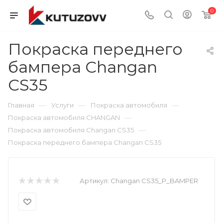
0
Покраска переднего
бампера Changan
CS35
—
—
—
Главная
Услуги
Покраска автомобиля
—
Покраска автомобиля CHANGAN
—
Покраска автомобиля Changan CS35
Покраска переднего бампера Changan CS35
Артикул:
Changan CS35_P_BAMPER