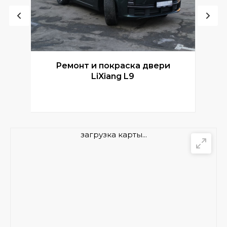
Ремонт и покраска двери
Р
LiXiang L9
загрузка карты...