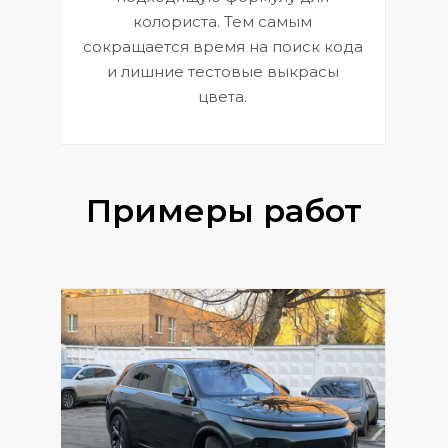
 и
В
колориста. Тем самым
сокращается время на поиск кода
и лишние тестовые выкрасы
цвета.
Примеры работ