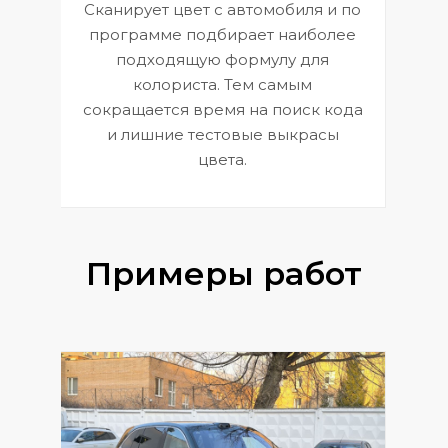
Сканирует цвет с автомобиля и по
П
программе подбирает наиболее
к
э
подходящую формулу для
 и
В
колориста. Тем самым
сокращается время на поиск кода
и лишние тестовые выкрасы
цвета.
Примеры работ