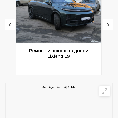
Ремонт и покраска двери
Р
LiXiang L9
загрузка карты...