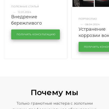
ПОЛЕЗНЫЕ СТАТЬИ
—
12.01.2024
Внедрение
ПОРТФОЛИО
бережливого
—
08.04.2024
Устранение
производства в
коррозии во
кузовном сервисе
ПОЛУЧИТЬ КОНСУЛЬТАЦИЮ
лобового сте
KUTUZOVV
районе задн
ПОЛУЧИТЬ КОНС
Volkswagen 
Почему мы
Только грамотные мастера с золотыми