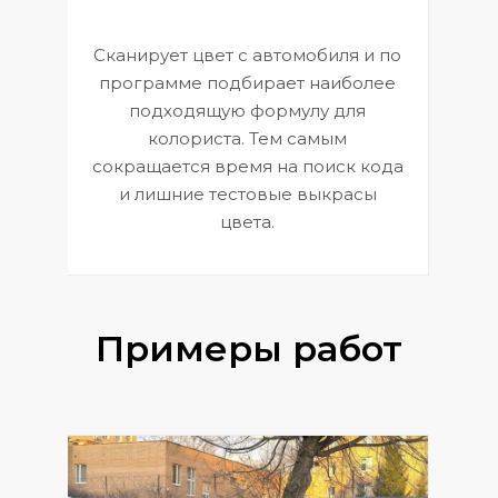
Сканирует цвет с автомобиля и по
П
программе подбирает наиболее
к
э
подходящую формулу для
 и
В
колориста. Тем самым
сокращается время на поиск кода
и лишние тестовые выкрасы
цвета.
Примеры работ