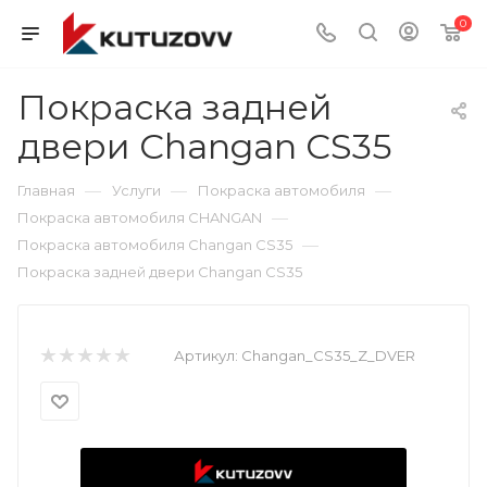
0
Покраска задней
двери Changan CS35
—
—
—
Главная
Услуги
Покраска автомобиля
—
Покраска автомобиля CHANGAN
—
Покраска автомобиля Changan CS35
Покраска задней двери Changan CS35
Артикул:
Changan_CS35_Z_DVER