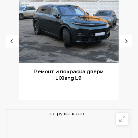
Ремонт и покраска двери
Р
LiXiang L9
загрузка карты...