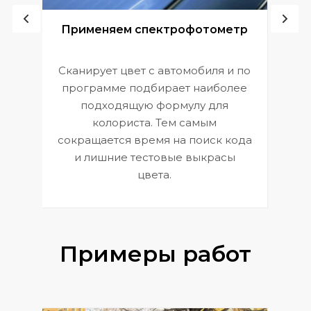
ой
Применяем спектрофотометр
Сканирует цвет с автомобиля и по
П
программе подбирает наиболее
к
э
подходящую формулу для
 и
В
колориста. Тем самым
сокращается время на поиск кода
и лишние тестовые выкрасы
цвета.
Примеры работ