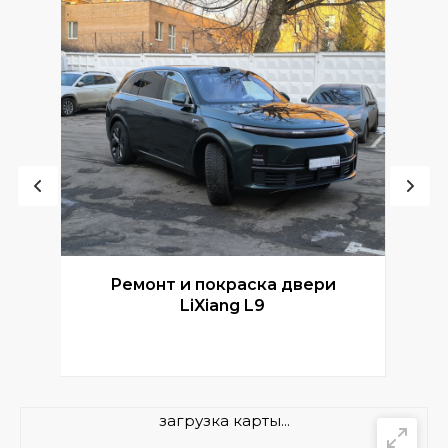
Ремонт и покраска двери
Р
LiXiang L9
загрузка карты...