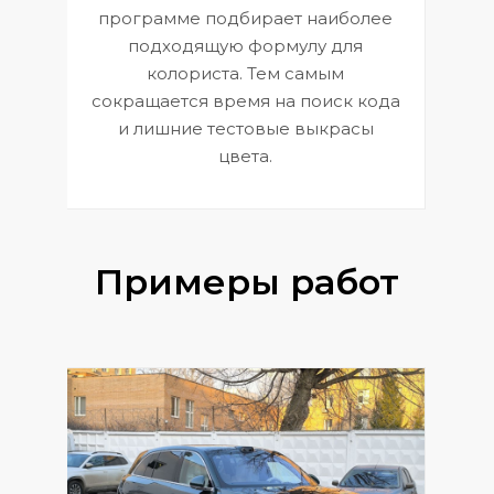
П
программе подбирает наиболее
к
э
подходящую формулу для
 и
В
колориста. Тем самым
сокращается время на поиск кода
и лишние тестовые выкрасы
цвета.
Примеры работ