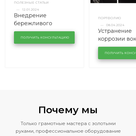
ПОЛЕЗНЫЕ СТАТЬИ
—
12.01.2024
Внедрение
ПОРТФОЛИО
бережливого
—
08.04.2024
Устранение
производства в
коррозии во
кузовном сервисе
ПОЛУЧИТЬ КОНСУЛЬТАЦИЮ
лобового сте
KUTUZOVV
районе задн
ПОЛУЧИТЬ КОНС
Volkswagen 
Почему мы
Только грамотные мастера с золотыми
руками, профессиональное оборудование