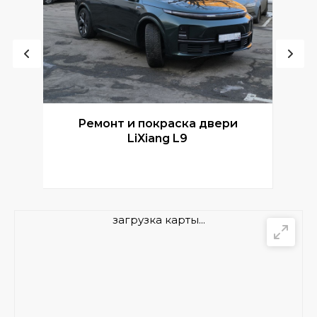
Ремонт и покраска двери
Р
LiXiang L9
загрузка карты...