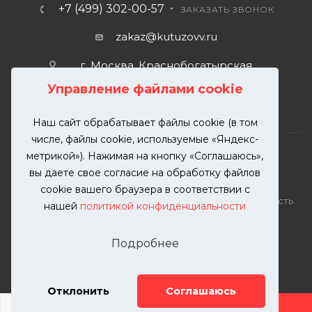
+7 (499) 302-00-57
ЗАКАЗАТЬ ЗВОНОК
zakaz@kutuzovv.ru
г. Москва, Краснобогатырская
улица, 89, стр. 1.
Управление файлами cookie
Наш сайт обрабатывает файлы cookie (в том
числе, файлы cookie, используемые «Яндекс-
метрикой»). Нажимая на кнопку «Соглашаюсь»,
вы даете свое согласие на обработку файлов
2026 © KUTUZOVV | Кузовной ремонт и покраска
cookie вашего браузера в соответствии с
автомобилей. Вся информация на сайте – собственность
нашей
политикой конфиденциальности
ООО "КУТУЗОВВ"
Публикация информации с сайта KUTUZOVV.RU без
Подробнее
разрешения запрещена. Все права защищены.
Почта: zakaz@kutuzovv.ru
Телефон: 8(499)-302-00-57
Отклонить
Соглашаюсь
ДОБАВИТЬ УСЛУГУ