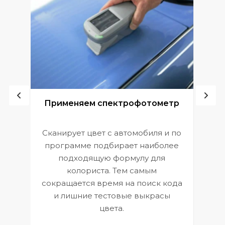
ой
Применяем спектрофотометр
Сканирует цвет с автомобиля и по
П
программе подбирает наиболее
к
э
подходящую формулу для
 и
В
колориста. Тем самым
сокращается время на поиск кода
и лишние тестовые выкрасы
цвета.