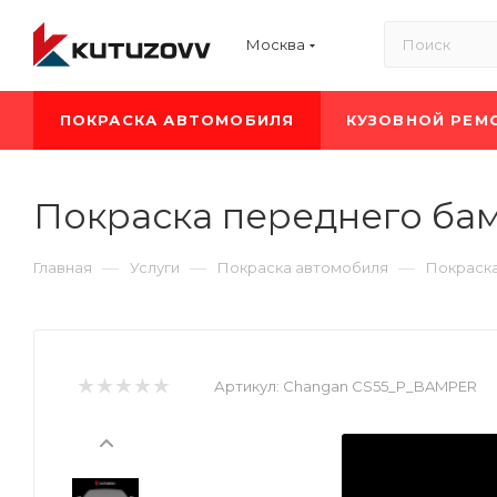
Москва
ПОКРАСКА АВТОМОБИЛЯ
КУЗОВНОЙ РЕМ
Покраска переднего ба
—
—
—
Главная
Услуги
Покраска автомобиля
Покраск
Артикул:
Changan CS55_P_BAMPER