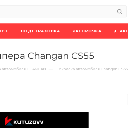
ОНТ
ПОДСТРАХОВКА
РАССРОЧКА
АК
мпера Changan CS55
—
а автомобиля CHANGAN
Покраска автомобиля Changan CS55