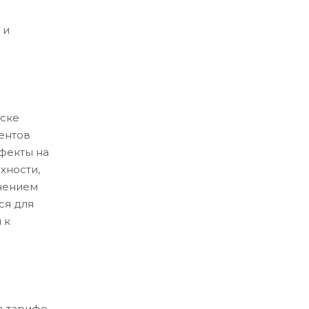
 и
ске
ентов
ефекты на
хности,
нением
ся для
 к
в тарифе