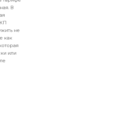
ная. В
ая
ЛКП
ужить не
е как
которая
ски или
ле