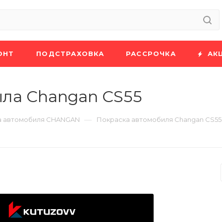
ОНТ
ПОДСТРАХОВКА
РАССРОЧКА
АК
ыла Changan CS55
—
а автомобиля CHANGAN
Покраска автомобиля Changan CS55