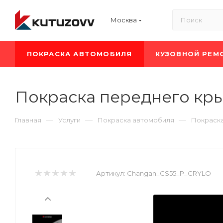
Москва
ПОКРАСКА АВТОМОБИЛЯ
КУЗОВНОЙ РЕМ
Покраска переднего кр
—
—
—
Главная
Услуги
Покраска автомобиля
Покраск
Артикул:
Changan_CS55_P_CRYLO