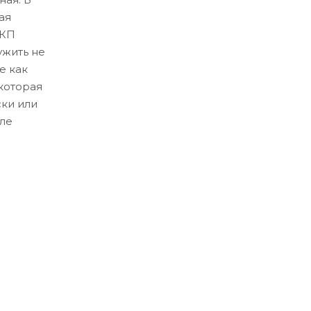
ая
ЛКП
ужить не
е как
которая
ски или
ле