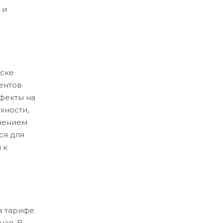
 и
ске
ентов
ефекты на
хности,
нением
ся для
 к
в тарифе
ная. В