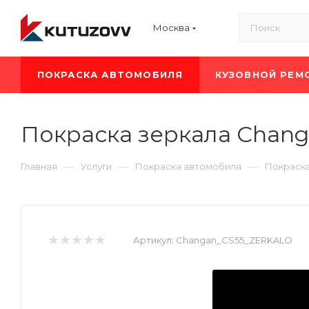
Москва
ПОКРАСКА АВТОМОБИЛЯ
КУЗОВНОЙ РЕМ
Покраска зеркала Chang
—
—
—
Главная
Услуги
Покраска автомобиля
Покраск
Артикул:
Changan_CS55_ZERKALO