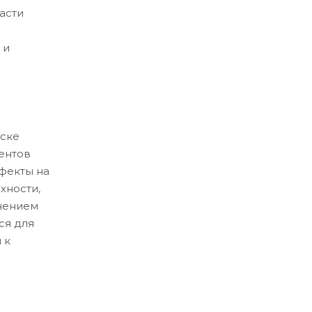
асти
 и
ске
ентов
ефекты на
хности,
нением
ся для
 к