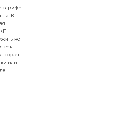
в тарифе
ная. В
ая
ЛКП
ужить не
е как
которая
ски или
ле