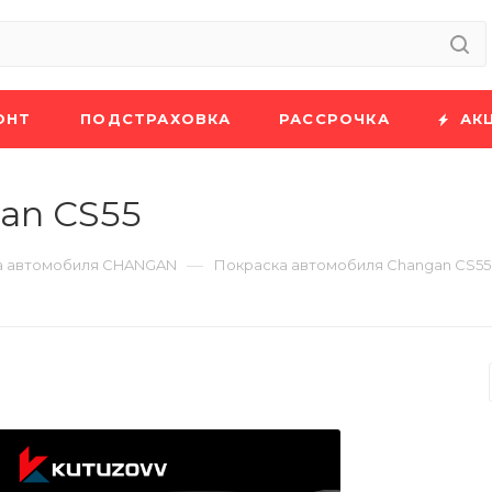
ОНТ
ПОДСТРАХОВКА
РАССРОЧКА
АК
an CS55
—
а автомобиля CHANGAN
Покраска автомобиля Changan CS55