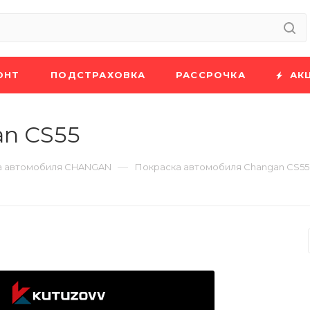
ОНТ
ПОДСТРАХОВКА
РАССРОЧКА
АК
an CS55
—
а автомобиля CHANGAN
Покраска автомобиля Changan CS55