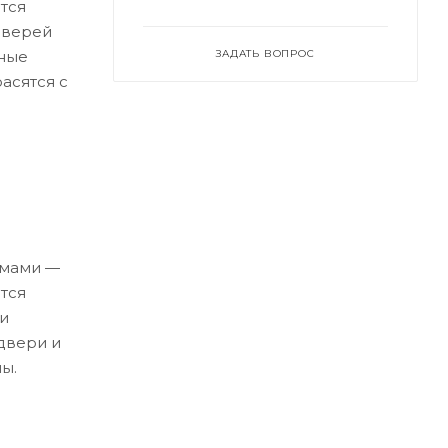
тся
дверей
ные
ЗАДАТЬ ВОПРОС
асятся с
емами —
тся
и
двери и
ы.