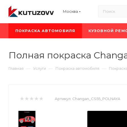
Москва
ПОКРАСКА АВТОМОБИЛЯ
КУЗОВНОЙ РЕМ
Полная покраска Chang
—
—
—
Главная
Услуги
Покраска автомобиля
Покраск
Артикул:
Changan_CS55_POLNAYA