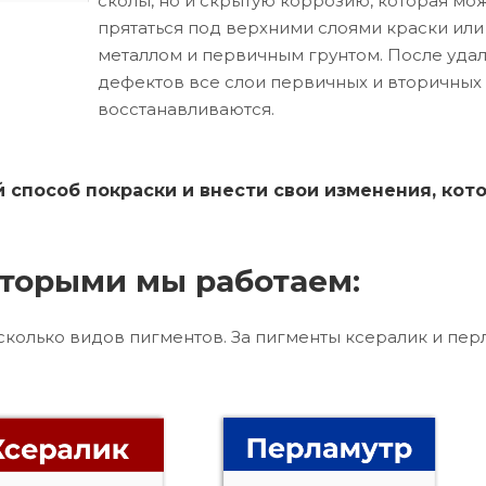
сколы, но и скрытую коррозию, которая мо
прятаться под верхними слоями краски ил
металлом и первичным грунтом. После уда
дефектов все слои первичных и вторичных
восстанавливаются.
способ покраски и внести свои изменения, кот
торыми мы работаем:
сколько видов пигментов. За пигменты ксералик и пер