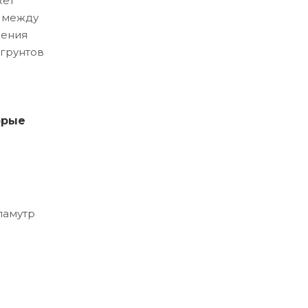
жет
и между
ления
 грунтов
орые
ламутр