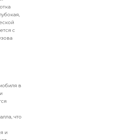
отка
лубокая,
еской
ется с
узова
мобиля в
и
тся
лла, что
я и