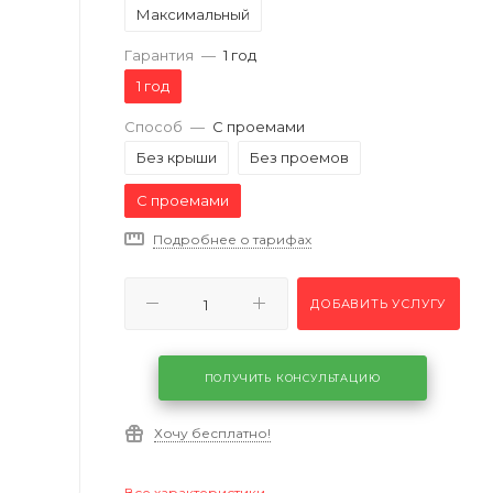
Максимальный
Гарантия
—
1 год
1 год
Способ
—
С проемами
Без крыши
Без проемов
С проемами
Подробнее о тарифах
ДОБАВИТЬ УСЛУГУ
ПОЛУЧИТЬ КОНСУЛЬТАЦИЮ
Хочу бесплатно!
Все характеристики