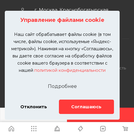
г. Москва, Краснобогатырская
улица, 89, стр. 1.
Управление файлами cookie
Наш сайт обрабатывает файлы cookie (в том
числе, файлы cookie, используемые «Яндекс-
метрикой»). Нажимая на кнопку «Соглашаюсь»,
вы даете свое согласие на обработку файлов
2026 © KUTUZOVV | Кузовной ремонт и покраска
cookie вашего браузера в соответствии с
автомобилей. Вся информация на сайте – собственность
нашей
политикой конфиденциальности
ООО "КУТУЗОВВ"
Публикация информации с сайта KUTUZOVV.RU без
Подробнее
разрешения запрещена. Все права защищены.
Почта: zakaz@kutuzovv.ru
Телефон: 8(499)-302-00-57
Отклонить
Соглашаюсь
ДОБАВИТЬ УСЛУГУ