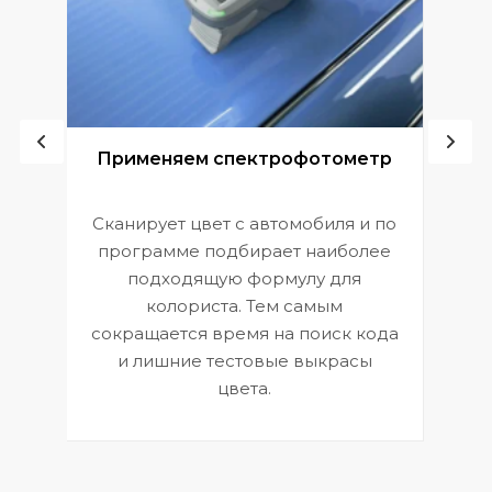
ой
Применяем спектрофотометр
Сканирует цвет с автомобиля и по
П
программе подбирает наиболее
к
э
подходящую формулу для
 и
В
колориста. Тем самым
сокращается время на поиск кода
и лишние тестовые выкрасы
цвета.