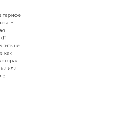
в тарифе
ная. В
ая
ЛКП
ужить не
е как
которая
ски или
ле