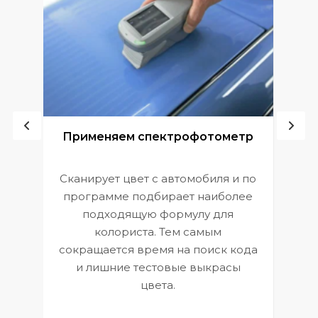
ой
Применяем спектрофотометр
Сканирует цвет с автомобиля и по
П
программе подбирает наиболее
к
э
подходящую формулу для
 и
В
колориста. Тем самым
сокращается время на поиск кода
и лишние тестовые выкрасы
цвета.