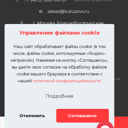
ЗАКАЗАТЬ ЗВОНОК
zakaz@kutuzovv.ru
г. Москва, Краснобогатырская
улица, 89, стр. 1.
Управление файлами cookie
Наш сайт обрабатывает файлы cookie (в том
числе, файлы cookie, используемые «Яндекс-
метрикой»). Нажимая на кнопку «Соглашаюсь»,
вы даете свое согласие на обработку файлов
2026 © KUTUZOVV | Кузовной ремонт и покраска
cookie вашего браузера в соответствии с
автомобилей. Вся информация на сайте – собственность
нашей
политикой конфиденциальности
ООО "КУТУЗОВВ"
Публикация информации с сайта KUTUZOVV.RU без
Подробнее
разрешения запрещена. Все права защищены.
Почта: zakaz@kutuzovv.ru
Телефон: 8(499)-302-00-57
Отклонить
Соглашаюсь
ДОБАВИТЬ УСЛУГУ