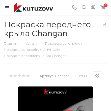
0
Покраска переднего
крыла Changan
—
—
—
Главная
Услуги
Покраска автомобиля
—
Покраска автомобиля CHANGAN
Покраска переднего крыла Changan
Артикул:
Changan_P_CRYLO