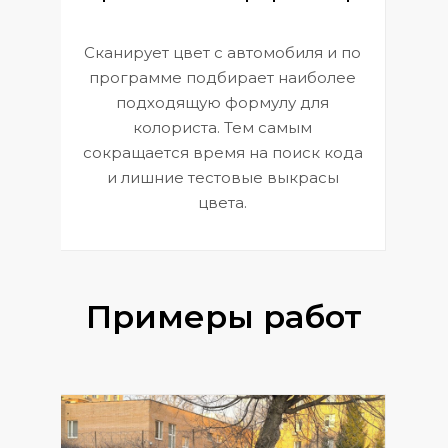
Сканирует цвет с автомобиля и по
П
программе подбирает наиболее
к
э
подходящую формулу для
 и
В
колориста. Тем самым
сокращается время на поиск кода
и лишние тестовые выкрасы
цвета.
Примеры работ