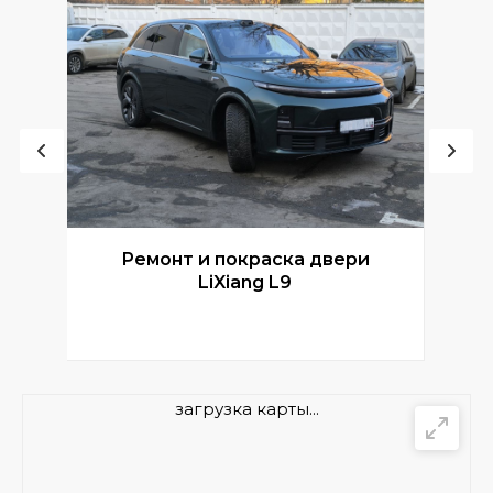
Ремонт и покраска двери
Р
LiXiang L9
загрузка карты...