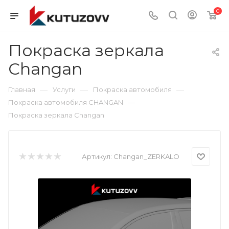
0
Покраска зеркала
Changan
—
—
—
Главная
Услуги
Покраска автомобиля
—
Покраска автомобиля CHANGAN
Покраска зеркала Changan
Артикул:
Changan_ZERKALO