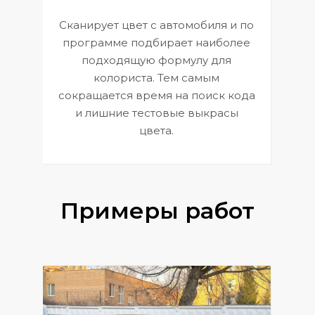
Сканирует цвет с автомобиля и по
П
программе подбирает наиболее
к
э
подходящую формулу для
 и
В
колориста. Тем самым
сокращается время на поиск кода
и лишние тестовые выкрасы
цвета.
Примеры работ