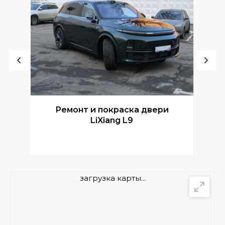
Ремонт и покраска двери
Р
LiXiang L9
загрузка карты...