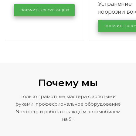
Устранение
производства в
коррозии во
кузовном сервисе
ПОЛУЧИТЬ КОНСУЛЬТАЦИЮ
лобового сте
KUTUZOVV
районе задн
ПОЛУЧИТЬ КОНС
Volkswagen 
Почему мы
Только грамотные мастера с золотыми
руками, профессиональное оборудование
Nordberg и работа с каждым автомобилем
на 5+