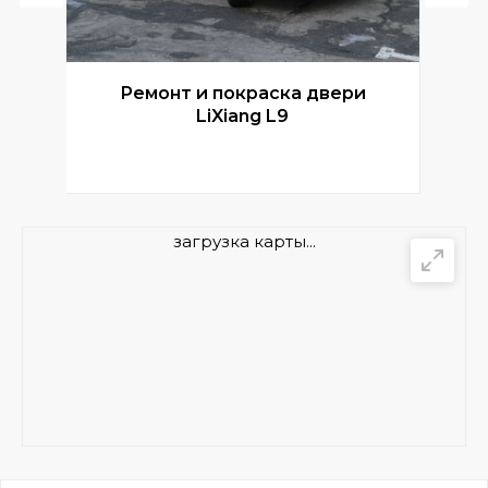
Ремонт и покраска двери
Р
LiXiang L9
загрузка карты...