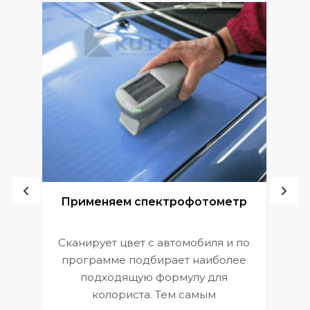
ой
Применяем спектрофотометр
Сканирует цвет с автомобиля и по
П
программе подбирает наиболее
к
э
подходящую формулу для
 и
В
колориста. Тем самым