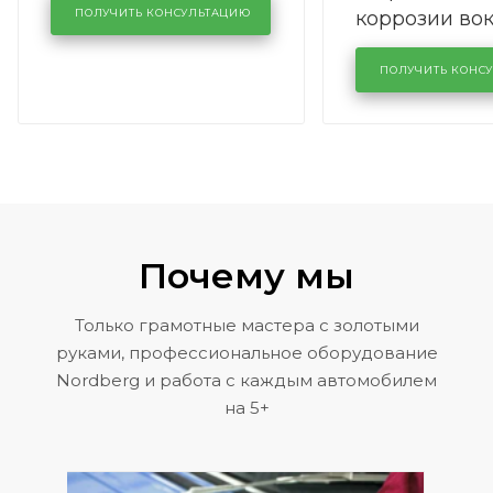
коррозии во
кузовном сервисе
ПОЛУЧИТЬ КОНСУЛЬТАЦИЮ
лобового сте
KUTUZOVV
районе задн
ПОЛУЧИТЬ КОНС
Volkswagen 
Почему мы
Только грамотные мастера с золотыми
руками, профессиональное оборудование
Nordberg и работа с каждым автомобилем
на 5+