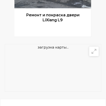
Ремонт и покраска двери
Р
LiXiang L9
загрузка карты...