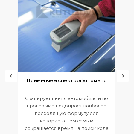
ой
Применяем спектрофотометр
Сканирует цвет с автомобиля и по
П
программе подбирает наиболее
к
э
подходящую формулу для
 и
В
колориста. Тем самым
сокращается время на поиск кода