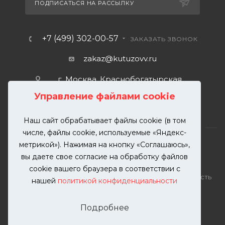
ПОДПИСАТЬСЯ НА РАССЫЛКУ
+7 (499) 302-00-57
ЗАКАЗАТЬ ЗВОНОК
zakaz@kutuzovv.ru
г. Москва, Краснобогатырская
улица, 89, стр. 1.
Управление файлами cookie
Наш сайт обрабатывает файлы cookie (в том
числе, файлы cookie, используемые «Яндекс-
метрикой»). Нажимая на кнопку «Соглашаюсь»,
вы даете свое согласие на обработку файлов
2026 © KUTUZOVV | Кузовной ремонт и покраска
cookie вашего браузера в соответствии с
автомобилей. Вся информация на сайте – собственность
нашей
политикой конфиденциальности
ООО "КУТУЗОВВ"
Публикация информации с сайта KUTUZOVV.RU без
Подробнее
разрешения запрещена. Все права защищены.
Почта: zakaz@kutuzovv.ru