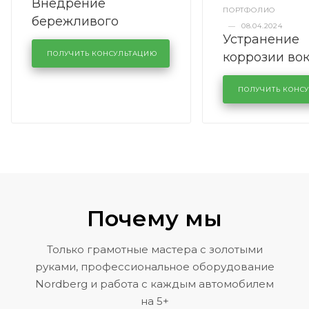
Внедрение
ПОРТФОЛИО
бережливого
—
08.04.2024
Устранение
производства в
коррозии во
кузовном сервисе
ПОЛУЧИТЬ КОНСУЛЬТАЦИЮ
лобового сте
KUTUZOVV
районе задн
ПОЛУЧИТЬ КОНС
Volkswagen 
Почему мы
Только грамотные мастера с золотыми
руками, профессиональное оборудование
Nordberg и работа с каждым автомобилем
на 5+