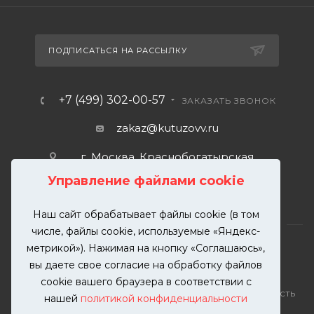
ПОДПИСАТЬСЯ НА РАССЫЛКУ
+7 (499) 302-00-57
ЗАКАЗАТЬ ЗВОНОК
zakaz@kutuzovv.ru
г. Москва, Краснобогатырская
улица, 89, стр. 1.
Управление файлами cookie
Наш сайт обрабатывает файлы cookie (в том
числе, файлы cookie, используемые «Яндекс-
метрикой»). Нажимая на кнопку «Соглашаюсь»,
вы даете свое согласие на обработку файлов
2026 © KUTUZOVV | Кузовной ремонт и покраска
cookie вашего браузера в соответствии с
автомобилей. Вся информация на сайте – собственность
нашей
политикой конфиденциальности
ООО "КУТУЗОВВ"