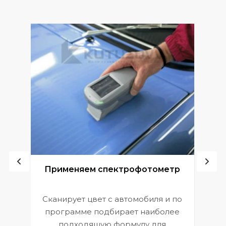
ой
Применяем спектрофотометр
Сканирует цвет с автомобиля и по
П
программе подбирает наиболее
к
э
подходящую формулу для