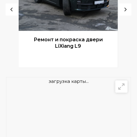
Ремонт и покраска двери
Р
LiXiang L9
загрузка карты...