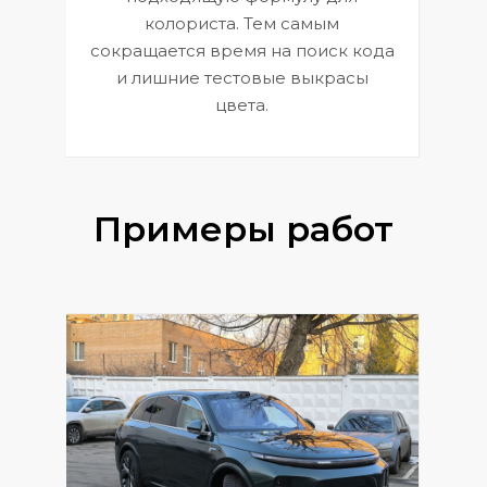
 и
В
колориста. Тем самым
сокращается время на поиск кода
и лишние тестовые выкрасы
цвета.
Примеры работ