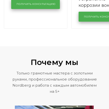
коррозии во
кузовном сервисе
ПОЛУЧИТЬ КОНСУЛЬТАЦИЮ
лобового сте
KUTUZOVV
районе задн
ПОЛУЧИТЬ КОНС
Volkswagen 
Почему мы
Только грамотные мастера с золотыми
руками, профессиональное оборудование
Nordberg и работа с каждым автомобилем
на 5+