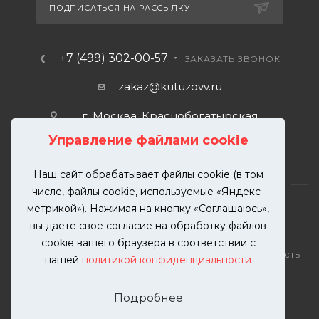
ПОДПИСАТЬСЯ НА РАССЫЛКУ
+7 (499) 302-00-57
ЗАКАЗАТЬ ЗВОНОК
zakaz@kutuzovv.ru
г. Москва, Краснобогатырская
улица, 89, стр. 1.
Управление файлами cookie
Наш сайт обрабатывает файлы cookie (в том
числе, файлы cookie, используемые «Яндекс-
метрикой»). Нажимая на кнопку «Соглашаюсь»,
вы даете свое согласие на обработку файлов
2026 © KUTUZOVV | Кузовной ремонт и покраска
cookie вашего браузера в соответствии с
автомобилей. Вся информация на сайте – собственность
нашей
политикой конфиденциальности
ООО "КУТУЗОВВ"
Публикация информации с сайта KUTUZOVV.RU без
Подробнее
разрешения запрещена. Все права защищены.
Почта: zakaz@kutuzovv.ru