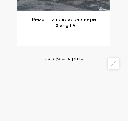
Ремонт и покраска двери
Р
LiXiang L9
загрузка карты...