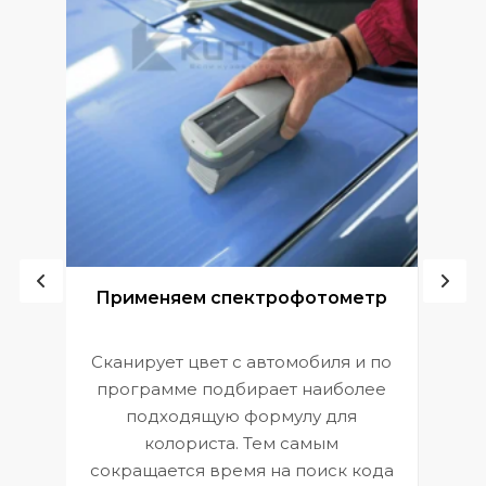
ой
Применяем спектрофотометр
Сканирует цвет с автомобиля и по
П
программе подбирает наиболее
к
э
подходящую формулу для
 и
В
колориста. Тем самым
сокращается время на поиск кода