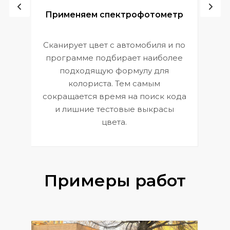
ой
Применяем спектрофотометр
Сканирует цвет с автомобиля и по
П
программе подбирает наиболее
к
э
подходящую формулу для
 и
В
колориста. Тем самым
сокращается время на поиск кода
и лишние тестовые выкрасы
цвета.
Примеры работ