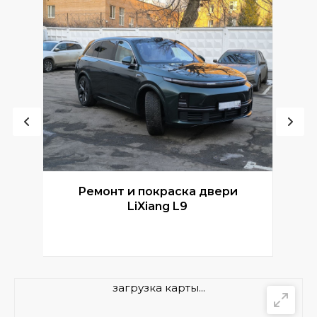
Ремонт и покраска двери
Р
LiXiang L9
загрузка карты...