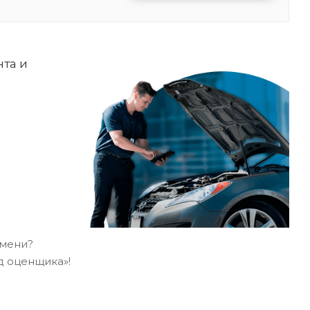
нта и
емени?
д оценщика»!