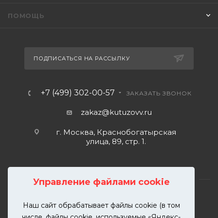
ПОМОЩЬ
ПОДПИСАТЬСЯ НА РАССЫЛКУ
+7 (499) 302-00-57
ЗАКАЗАТЬ ЗВОНОК
zakaz@kutuzovv.ru
г. Москва, Краснобогатырская
улица, 89, стр. 1.
Управление файлами cookie
Наш сайт обрабатывает файлы cookie (в том
2026 © KUTUZOVV | Кузовной ремонт и покраска
числе, файлы cookie, используемые «Яндекс-