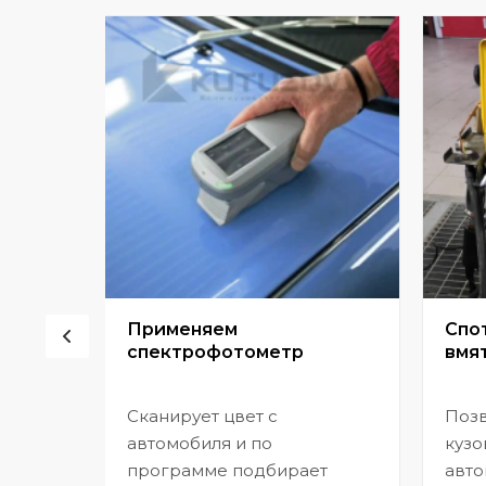
сор
Применяем
Спо
спектрофотометр
вмят
Сканирует цвет с
Позв
но
автомобиля и по
кузо
программе подбирает
авто