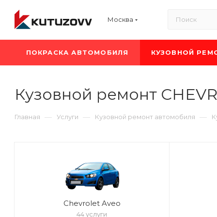
Москва
ПОКРАСКА АВТОМОБИЛЯ
КУЗОВНОЙ РЕМ
Кузовной ремонт CHEV
—
—
—
Главная
Услуги
Кузовной ремонт автомобиля
К
Chevrolet Aveo
44 услуги