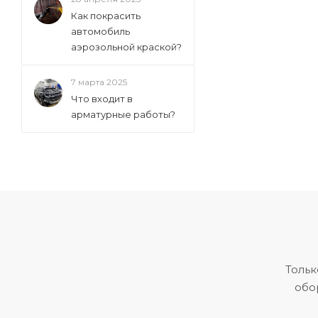
Как покрасить
автомобиль
аэрозольной краской?
7 марта 2025
Что входит в
арматурные работы?
Тольк
обо