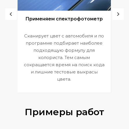
ой
Применяем спектрофотометр
Сканирует цвет с автомобиля и по
П
программе подбирает наиболее
к
э
подходящую формулу для
 и
В
колориста. Тем самым
сокращается время на поиск кода
и лишние тестовые выкрасы
цвета.
Примеры работ