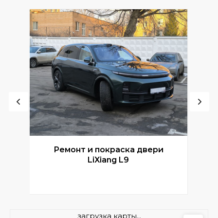
Ремонт и покраска двери
Р
LiXiang L9
загрузка карты...