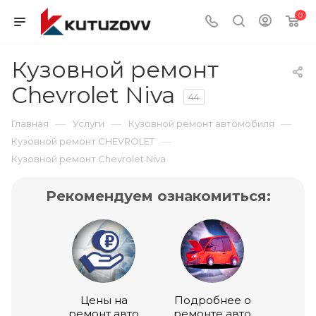
0
Кузовной ремонт
Chevrolet Niva
44
—
—
—
Главная
Услуги
Кузовной ремонт автомобиля
—
Кузовной ремонт CHEVROLET
Кузовной ремонт Chevrolet Niva
Рекомендуем ознакомиться:
Цены на
Подробнее о
ремонт авто
ремонте авто