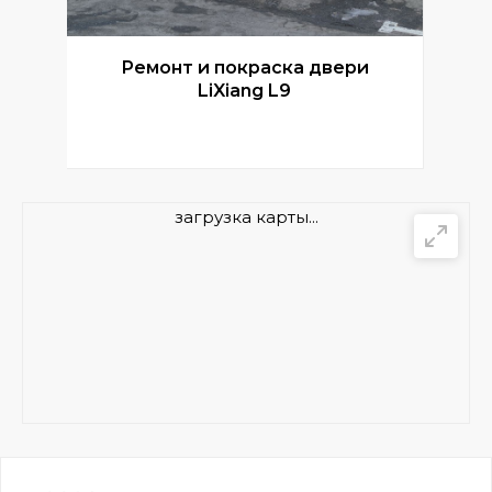
Ремонт и покраска двери
Р
LiXiang L9
загрузка карты...