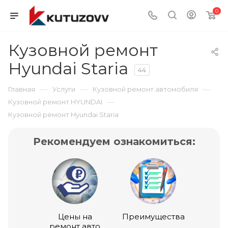
0
Кузовной ремонт
Hyundai Staria
44
—
—
—
Главная
Услуги
Кузовной ремонт автомобиля
—
Кузовной ремонт HYUNDAI
Кузовной ремонт Hyundai Staria
Рекомендуем ознакомиться:
Цены на
Преимущества
ремонт авто