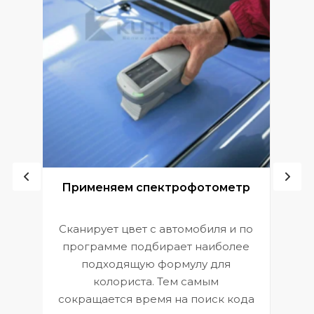
ой
Применяем спектрофотометр
Сканирует цвет с автомобиля и по
П
программе подбирает наиболее
к
э
подходящую формулу для
 и
В
колориста. Тем самым
сокращается время на поиск кода