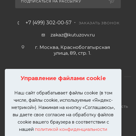
ПОДПИСАТЬСЯ НА РАССЫЛКУ
+7 (499) 302-00-57
ЗАКАЗАТЬ ЗВОНОК
zakaz@kutuzovv.ru
г. Москва, Краснобогатырская
улица, 89, стр. 1.
Управление файлами cookie
Наш сайт обрабатывает файлы cookie (в том
2026 © KUTUZOVV | Кузовной ремонт и покраска
числе, файлы cookie, используемые «Яндекс-
автомобилей. Вся информация на сайте – собственность
метрикой»). Нажимая на кнопку «Соглашаюсь»,
ООО "КУТУЗОВВ"
вы даете свое согласие на обработку файлов
Публикация информации с сайта KUTUZOVV.RU без
cookie вашего браузера в соответствии с
разрешения запрещена. Все права защищены.
нашей
политикой конфиденциальности
Почта: zakaz@kutuzovv.ru