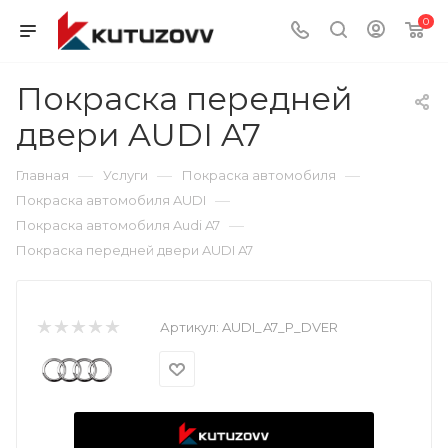
0
Покраска передней
двери AUDI A7
—
—
—
Главная
Услуги
Покраска автомобиля
—
Покраска автомобиля AUDI
—
Покраска автомобиля Audi A7
Покраска передней двери AUDI A7
Артикул:
AUDI_A7_P_DVER