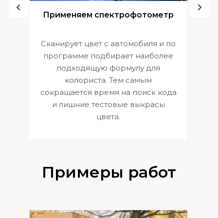
ой
Применяем спектрофотометр
Сканирует цвет с автомобиля и по
П
программе подбирает наиболее
к
э
подходящую формулу для
 и
В
колориста. Тем самым
сокращается время на поиск кода
и лишние тестовые выкрасы
цвета.
Примеры работ