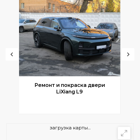
Ремонт и покраска двери
Р
LiXiang L9
загрузка карты...