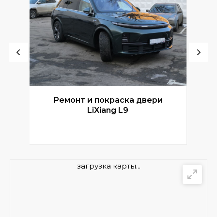
Ремонт и покраска двери
Р
LiXiang L9
загрузка карты...