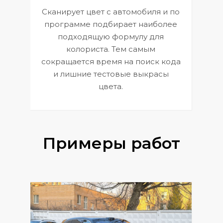
Сканирует цвет с автомобиля и по
П
программе подбирает наиболее
к
э
подходящую формулу для
 и
В
колориста. Тем самым
сокращается время на поиск кода
и лишние тестовые выкрасы
цвета.
Примеры работ