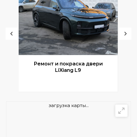
Ремонт и покраска двери
Р
LiXiang L9
загрузка карты...