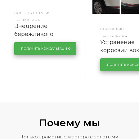
ПОЛЕЗНЫЕ СТАТЬИ
—
12.01.2024
Внедрение
ПОРТФОЛИО
бережливого
—
08.04.2024
Устранение
производства в
коррозии во
кузовном сервисе
ПОЛУЧИТЬ КОНСУЛЬТАЦИЮ
лобового сте
KUTUZOVV
районе задн
ПОЛУЧИТЬ КОНС
Volkswagen 
Почему мы
Только грамотные мастера с золотыми