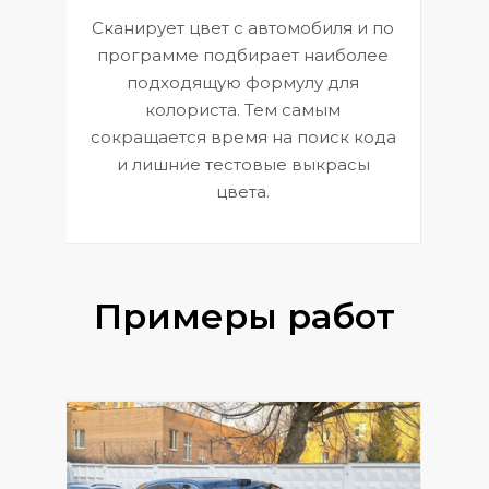
Сканирует цвет с автомобиля и по
П
программе подбирает наиболее
к
э
подходящую формулу для
 и
В
колориста. Тем самым
сокращается время на поиск кода
и лишние тестовые выкрасы
цвета.
Примеры работ