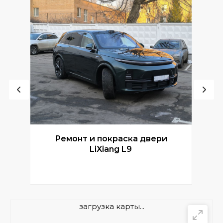
Ремонт и покраска двери
Р
LiXiang L9
загрузка карты...