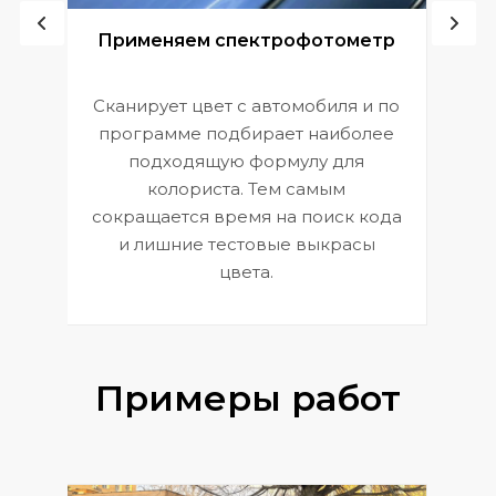
ой
Применяем спектрофотометр
Сканирует цвет с автомобиля и по
П
программе подбирает наиболее
к
э
подходящую формулу для
 и
В
колориста. Тем самым
сокращается время на поиск кода
и лишние тестовые выкрасы
цвета.
Примеры работ