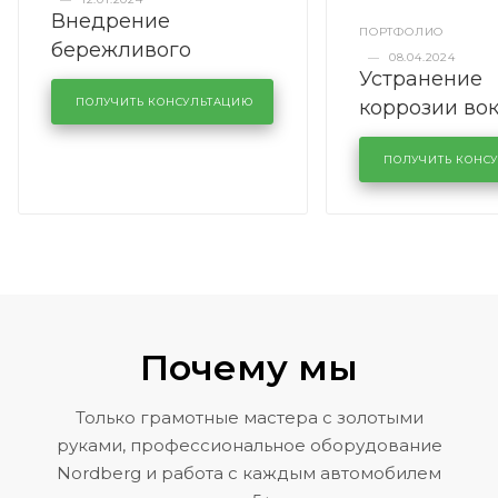
Внедрение
ПОРТФОЛИО
бережливого
—
08.04.2024
Устранение
производства в
коррозии во
кузовном сервисе
ПОЛУЧИТЬ КОНСУЛЬТАЦИЮ
лобового сте
KUTUZOVV
районе задн
ПОЛУЧИТЬ КОНС
Volkswagen 
Почему мы
Только грамотные мастера с золотыми
руками, профессиональное оборудование
Nordberg и работа с каждым автомобилем