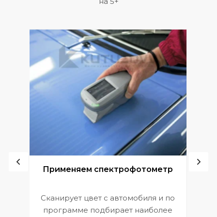
на 5+
ой
Применяем спектрофотометр
Сканирует цвет с автомобиля и по
П
программе подбирает наиболее