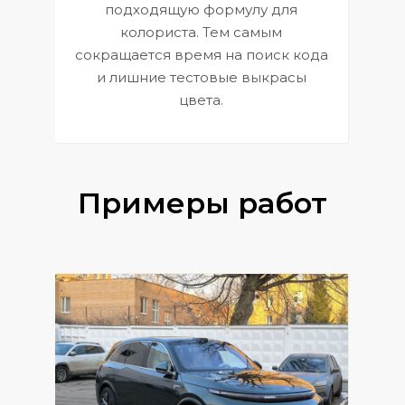
к
э
подходящую формулу для
 и
В
колориста. Тем самым
сокращается время на поиск кода
и лишние тестовые выкрасы
цвета.
Примеры работ