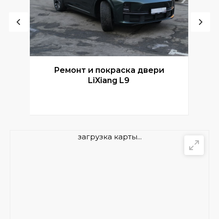
Ремонт и покраска двери
Р
LiXiang L9
загрузка карты...