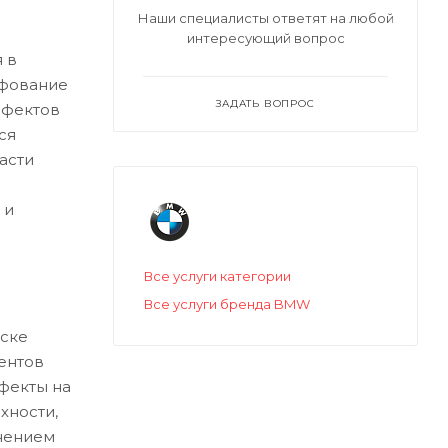
Наши специалисты ответят на любой
интересующий вопрос
 в
ифование
ЗАДАТЬ ВОПРОС
ефектов
ся
асти
 и
Все услуги категории
Все услуги бренда BMW
ске
ентов
ефекты на
хности,
нением