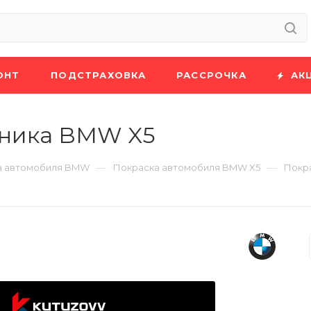
ОНТ
ПОДСТРАХОВКА
РАССРОЧКА
АК
жника BMW X5
—
—
а автомобиля BMW
Покраска автомобиля BMW X5
Покр