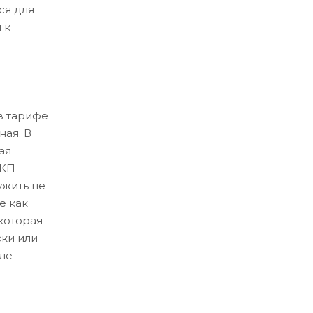
ся для
 к
в тарифе
ная. В
ая
ЛКП
ужить не
е как
которая
ски или
ле