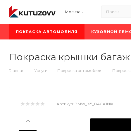
Москва
ПОКРАСКА АВТОМОБИЛЯ
КУЗОВНОЙ РЕМ
Покраска крышки бага
—
—
—
Главная
Услуги
Покраска автомобиля
Покраск
Артикул:
BMW_X5_BAGAJNIK