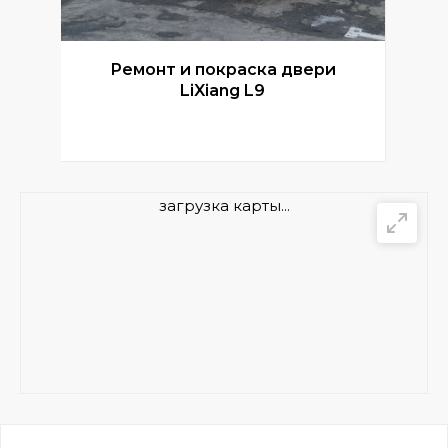
Ремонт и покраска двери
Р
LiXiang L9
загрузка карты...