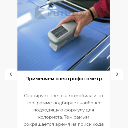
ой
Применяем спектрофотометр
Сканирует цвет с автомобиля и по
П
программе подбирает наиболее
к
э
подходящую формулу для
 и
В
колориста. Тем самым
сокращается время на поиск кода