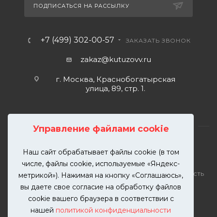
ПОДПИСАТЬСЯ НА РАССЫЛКУ
+7 (499) 302-00-57
ЗАКАЗАТЬ ЗВОНОК
zakaz@kutuzovv.ru
г. Москва, Краснобогатырская
улица, 89, стр. 1.
Управление файлами cookie
Наш сайт обрабатывает файлы cookie (в том
2026 © KUTUZOVV | Кузовной ремонт и покраска
числе, файлы cookie, используемые «Яндекс-
автомобилей. Вся информация на сайте – собственность
метрикой»). Нажимая на кнопку «Соглашаюсь»,
ООО "КУТУЗОВВ"
вы даете свое согласие на обработку файлов
Публикация информации с сайта KUTUZOVV.RU без
cookie вашего браузера в соответствии с
разрешения запрещена. Все права защищены.
нашей
политикой конфиденциальности
Почта: zakaz@kutuzovv.ru