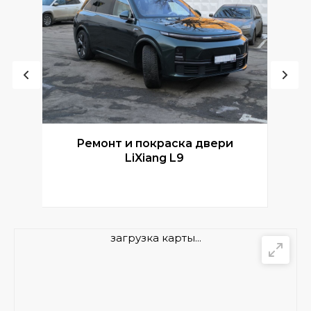
Ремонт и покраска двери
Р
LiXiang L9
загрузка карты...