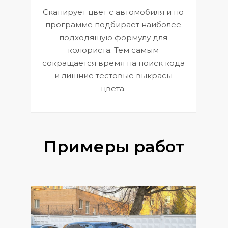
Сканирует цвет с автомобиля и по
П
программе подбирает наиболее
к
э
подходящую формулу для
 и
В
колориста. Тем самым
сокращается время на поиск кода
и лишние тестовые выкрасы
цвета.
Примеры работ