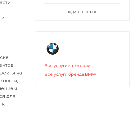
асти
ЗАДАТЬ ВОПРОС
 и
ске
ентов
Все услуги категории
ефекты на
Все услуги бренда BMW
хности,
нением
ся для
 к