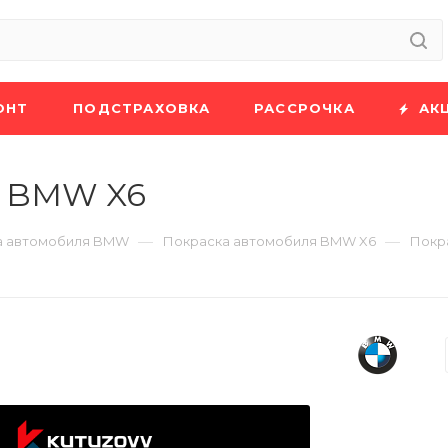
ОНТ
ПОДСТРАХОВКА
РАССРОЧКА
АК
а BMW X6
—
—
а автомобиля BMW
Покраска автомобиля BMW X6
Покр