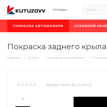
Москва
ПОКРАСКА АВТОМОБИЛЯ
КУЗОВНОЙ РЕМ
Покраска заднего крыл
—
—
—
Главная
Услуги
Покраска автомобиля
Покраск
Артикул:
BMW_X6_Z_CRYLO