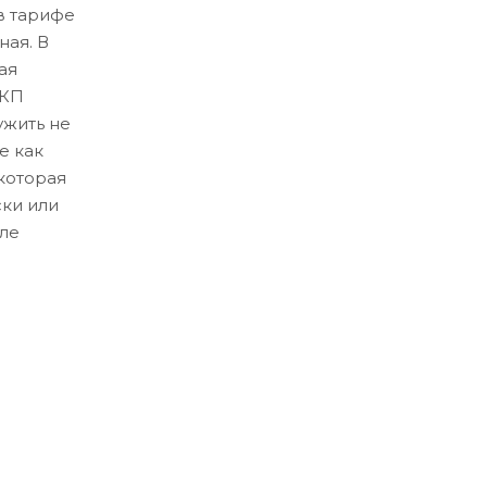
в тарифе
ная. В
ая
ЛКП
ужить не
е как
которая
ски или
ле