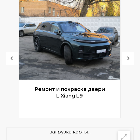
Ремонт и покраска двери
Р
LiXiang L9
загрузка карты...