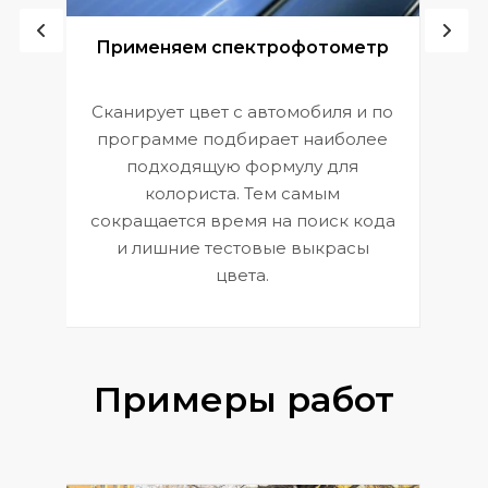
ой
Применяем спектрофотометр
Сканирует цвет с автомобиля и по
П
программе подбирает наиболее
к
э
подходящую формулу для
 и
В
колориста. Тем самым
сокращается время на поиск кода
и лишние тестовые выкрасы
цвета.
Примеры работ